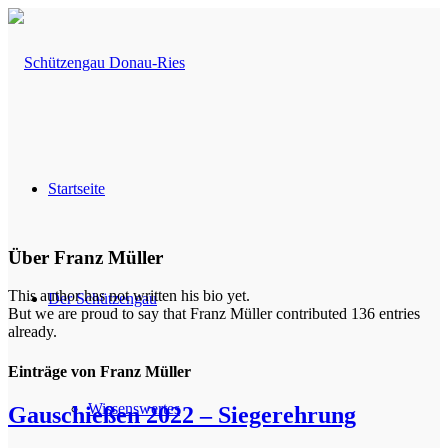
Startseite
Über
Franz Müller
This author has not written his bio yet.
Der Schützengau
But we are proud to say that
Franz Müller
contributed 136 entries
already.
Einträge von Franz Müller
Wissenswertes
Gauschießen 2022 – Siegerehrung