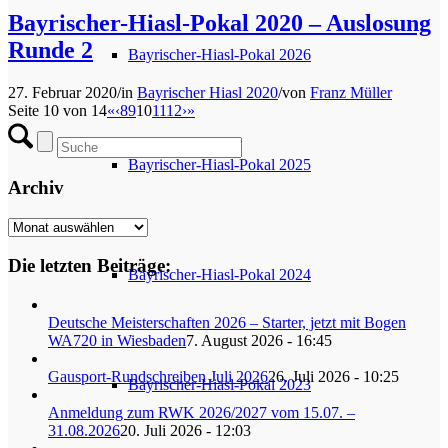
Bayrischer-Hiasl-Pokal 2020 – Auslosung
Runde 2
Bayrischer-Hiasl-Pokal 2026
27. Februar 2020
/
in
Bayrischer Hiasl 2020
/
von
Franz Müller
Seite 10 von 14
«
‹
8
9
10
11
12
›
»
Bayrischer-Hiasl-Pokal 2025
Archiv
Archiv
Die letzten Beiträge:
Bayrischer-Hiasl-Pokal 2024
Deutsche Meisterschaften 2026 – Starter, jetzt mit Bogen
WA720 in Wiesbaden
7. August 2026 - 16:45
Gausport-Rundschreiben Juli 2026
26. Juli 2026 - 10:25
Bayrischer-Hiasl-Pokal 2023
Anmeldung zum RWK 2026/2027 vom 15.07. –
31.08.2026
20. Juli 2026 - 12:03