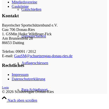
Mitgliedsvereine
Gaukönige
Gauschießen
Kontakt
Bayerischer Sportschützenbund e.V.
Gau 706 Donau-Ries
1. GSMin Heike Wildfeuer-Fick
Damenschießen
Am Brunnenfeld 28
86653 Daiting
Telefon: 09091 / 2012
E-mail:
GauSM@schuetzengau-donau-ries.de
Auflageschiessen
Rechtliches
Impressum
Datenschutzerklärung
Login
Para-Schießsport
© 2026 Schützengau Donau-Ries
Nach oben scrollen