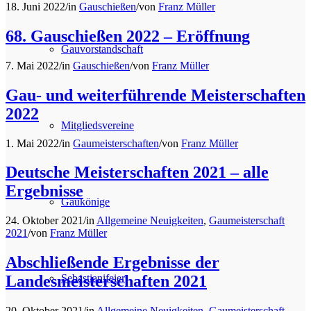
18. Juni 2022
/
in
Gauschießen
/
von
Franz Müller
68. Gauschießen 2022 – Eröffnung
Gauvorstandschaft
7. Mai 2022
/
in
Gauschießen
/
von
Franz Müller
Gau- und weiterführende Meisterschaften
2022
Mitgliedsvereine
1. Mai 2022
/
in
Gaumeisterschaften
/
von
Franz Müller
Deutsche Meisterschaften 2021 – alle
Ergebnisse
Gaukönige
24. Oktober 2021
/
in
Allgemeine Neuigkeiten
,
Gaumeisterschaft
2021
/
von
Franz Müller
Abschließende Ergebnisse der
Sebastianifeier
Landesmeisterschaften 2021
20. Oktober 2021
/
in
Allgemeine Neuigkeiten
,
Gaumeisterschaft