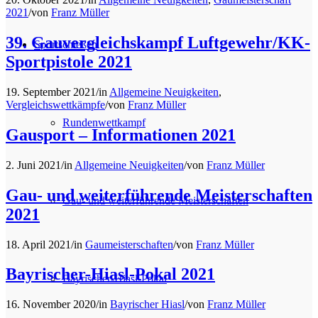
2021
/
von
Franz Müller
39. Gauvergleichskampf Luftgewehr/KK-
Sportschießen
Sportpistole 2021
19. September 2021
/
in
Allgemeine Neuigkeiten
,
Vergleichswettkämpfe
/
von
Franz Müller
Rundenwettkampf
Gausport – Informationen 2021
2. Juni 2021
/
in
Allgemeine Neuigkeiten
/
von
Franz Müller
Gau- und weiterführende Meisterschaften
Gau- und weiterführende Meisterschaften
2021
18. April 2021
/
in
Gaumeisterschaften
/
von
Franz Müller
Bayrischer-Hiasl-Pokal 2021
Bayrischer-Hiasl-Pokal
16. November 2020
/
in
Bayrischer Hiasl
/
von
Franz Müller