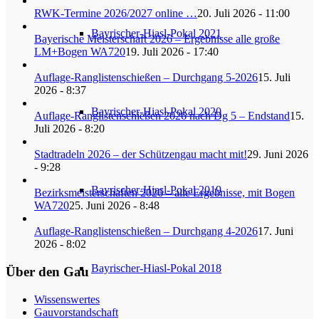
RWK-Termine 2026/2027 online …
20. Juli 2026 - 11:00
Bayrischer-Hiasl-Pokal 2021
Bayerische Meisterschaft 2026 – Ergebnisse alle große
LM+Bogen WA720
19. Juli 2026 - 17:40
Auflage-Ranglistenschießen – Durchgang 5-2026
15. Juli
2026 - 8:37
Bayrischer-Hiasl-Pokal 2020
Auflage-Ranglistenschießen 2026 nach Dg 5 – Endstand
15.
Juli 2026 - 8:20
Stadtradeln 2026 – der Schützengau macht mit!
29. Juni 2026
- 9:28
Bayrischer-Hiasl-Pokal 2019
Bezirksmeisterschaften 2026 – alle Ergebnisse, mit Bogen
WA720
25. Juni 2026 - 8:48
Auflage-Ranglistenschießen – Durchgang 4-2026
17. Juni
2026 - 8:02
Bayrischer-Hiasl-Pokal 2018
Über den Gau
Wissenswertes
Gauvorstandschaft