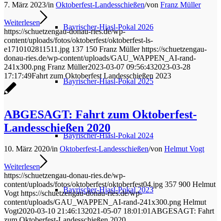
7. März 2023
/
in
Oktoberfest-Landesschießen
/
von
Franz Müller
Weiterlesen
Bayrischer-Hiasl-Pokal 2026
https://schuetzengau-donau-ries.de/wp-
content/uploads/fotos/oktoberfest/oktoberfest-ls-
e1710102811511.jpg
137
150
Franz Müller
https://schuetzengau-
donau-ries.de/wp-content/uploads/GAU_WAPPEN_AI-rand-
241x300.png
Franz Müller
2023-03-07 09:56:43
2023-03-28
17:17:49
Fahrt zum Oktoberfest Landesschießen 2023
Bayrischer-Hiasl-Pokal 2025
ABGESAGT: Fahrt zum Oktoberfest-
Landesschießen 2020
Bayrischer-Hiasl-Pokal 2024
10. März 2020
/
in
Oktoberfest-Landesschießen
/
von
Helmut Vogt
Weiterlesen
https://schuetzengau-donau-ries.de/wp-
content/uploads/fotos/oktoberfest/oktoberfest04.jpg
357
900
Helmut
Bayrischer-Hiasl-Pokal 2023
Vogt
https://schuetzengau-donau-ries.de/wp-
content/uploads/GAU_WAPPEN_AI-rand-241x300.png
Helmut
Vogt
2020-03-10 21:46:13
2021-05-07 18:01:01
ABGESAGT: Fahrt
zum Oktoberfest-Landesschießen 2020