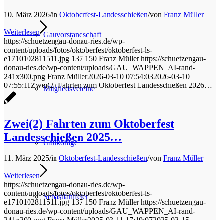
10. März 2026
/
in
Oktoberfest-Landesschießen
/
von
Franz Müller
Weiterlesen
Gauvorstandschaft
https://schuetzengau-donau-ries.de/wp-
content/uploads/fotos/oktoberfest/oktoberfest-ls-
e1710102811511.jpg
137
150
Franz Müller
https://schuetzengau-
donau-ries.de/wp-content/uploads/GAU_WAPPEN_AI-rand-
241x300.png
Franz Müller
2026-03-10 07:54:03
2026-03-10
07:55:11
Zwei(2) Fahrten zum Oktoberfest Landesschießen 2026…
Mitgliedsvereine
Zwei(2) Fahrten zum Oktoberfest
Landesschießen 2025…
Gaukönige
11. März 2025
/
in
Oktoberfest-Landesschießen
/
von
Franz Müller
Weiterlesen
https://schuetzengau-donau-ries.de/wp-
content/uploads/fotos/oktoberfest/oktoberfest-ls-
Sebastianifeier
e1710102811511.jpg
137
150
Franz Müller
https://schuetzengau-
donau-ries.de/wp-content/uploads/GAU_WAPPEN_AI-rand-
241x300.png
Franz Müller
2025-03-11 17:19:07
2025-03-15