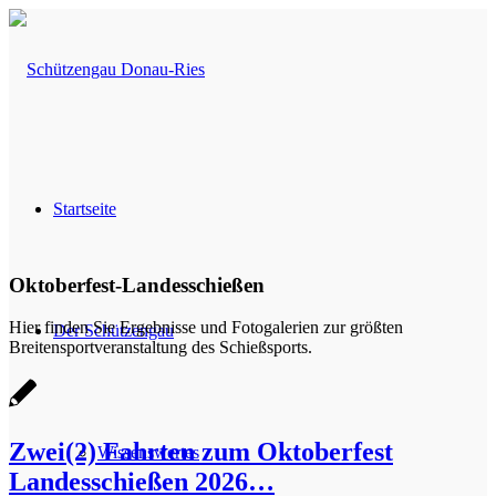
Startseite
Oktoberfest-Landesschießen
Hier finden Sie Ergebnisse und Fotogalerien zur größten
Der Schützengau
Breitensportveranstaltung des Schießsports.
Zwei(2) Fahrten zum Oktoberfest
Wissenswertes
Landesschießen 2026…