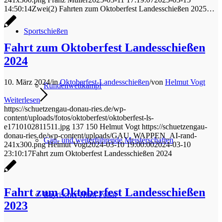
14:50:14
Zwei(2) Fahrten zum Oktoberfest Landesschießen 2025…
Sportschießen
Fahrt zum Oktoberfest Landesschießen
2024
10. März 2024
/
in
Oktoberfest-Landesschießen
/
von
Helmut Vogt
Rundenwettkampf
Weiterlesen
https://schuetzengau-donau-ries.de/wp-
content/uploads/fotos/oktoberfest/oktoberfest-ls-
e1710102811511.jpg
137
150
Helmut Vogt
https://schuetzengau-
donau-ries.de/wp-content/uploads/GAU_WAPPEN_AI-rand-
Gau- und weiterführende Meisterschaften
241x300.png
Helmut Vogt
2024-03-10 19:00:00
2024-03-10
23:10:17
Fahrt zum Oktoberfest Landesschießen 2024
Fahrt zum Oktoberfest Landesschießen
Bayrischer-Hiasl-Pokal
2023