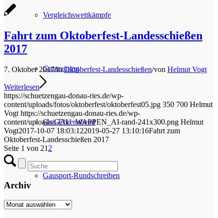
Vergleichswettkämpfe
Fahrt zum Oktoberfest-Landesschießen
2017
Gautraining
7. Oktober 2017
/
in
Oktoberfest-Landesschießen
/
von
Helmut Vogt
Weiterlesen
https://schuetzengau-donau-ries.de/wp-
content/uploads/fotos/oktoberfest/oktoberfest05.jpg
350
700
Helmut
Vogt
https://schuetzengau-donau-ries.de/wp-
content/uploads/GAU_WAPPEN_AI-rand-241x300.png
Helmut
Gau-Ehrenabend
Vogt
2017-10-07 18:03:12
2019-05-27 13:10:16
Fahrt zum
Oktoberfest-Landesschießen 2017
Seite 1 von 2
1
2
Gausport-Rundschreiben
Archiv
Archiv