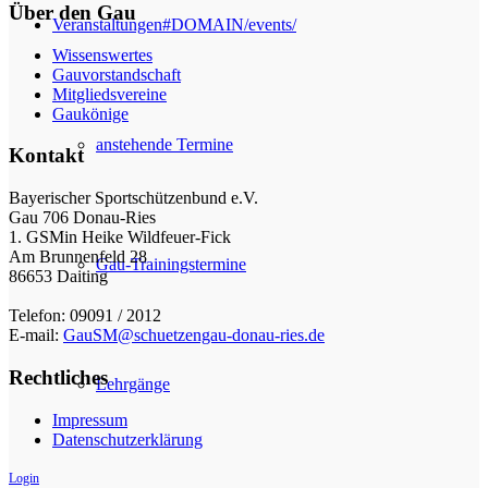
Über den Gau
Veranstaltungen
#DOMAIN/events/
Wissenswertes
Gauvorstandschaft
Mitgliedsvereine
Gaukönige
anstehende Termine
Kontakt
Bayerischer Sportschützenbund e.V.
Gau 706 Donau-Ries
1. GSMin Heike Wildfeuer-Fick
Am Brunnenfeld 28
Gau-Trainingstermine
86653 Daiting
Telefon: 09091 / 2012
E-mail:
GauSM@schuetzengau-donau-ries.de
Rechtliches
Lehrgänge
Impressum
Datenschutzerklärung
Login