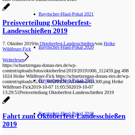
Bayrischer-Hiasl-Pokal 2021
Preisverteilung Oktoberfest-
Landesschießen 2019
7. Oktober 2019
/
in
Oktoberfest-Landesschießen
/
von
Heike
Bayrischer-Hiasl-Pokal 2020
Wildfeuer-Fick
Weiterlesen
https://schuetzengau-donau-ries.de/wp-
content/uploads/fotos/oktoberfest/2019/20191006_112459.jpg
498
1024
Heike Wildfeuer-Fick
https://schuetzengau-donau-ries.de/wp-
Bayrischer-Hiasl-Pokal 2019
content/uploads/GAU_WAPPEN_AI-rand-241x300.png
Heike
Wildfeuer-Fick
2019-10-07 11:05:50
2019-10-07
13:29:51
Preisverteilung Oktoberfest-Landesschießen 2019
Bayrischer-Hiasl-Pokal 2018
Fahrt zum Oktoberfest-Landesschießen
2019