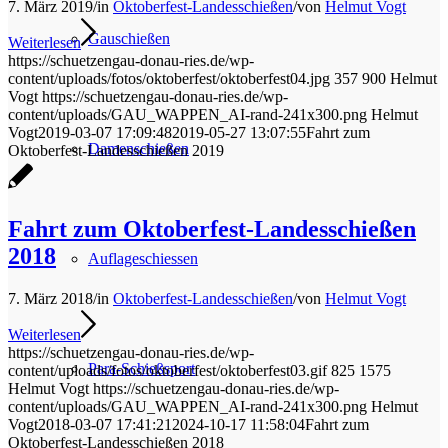
7. März 2019
/
in
Oktoberfest-Landesschießen
/
von
Helmut Vogt
Gauschießen
Weiterlesen
https://schuetzengau-donau-ries.de/wp-
content/uploads/fotos/oktoberfest/oktoberfest04.jpg
357
900
Helmut
Vogt
https://schuetzengau-donau-ries.de/wp-
content/uploads/GAU_WAPPEN_AI-rand-241x300.png
Helmut
Vogt
2019-03-07 17:09:48
2019-05-27 13:07:55
Fahrt zum
Damenschießen
Oktoberfest-Landesschießen 2019
Fahrt zum Oktoberfest-Landesschießen
2018
Auflageschiessen
7. März 2018
/
in
Oktoberfest-Landesschießen
/
von
Helmut Vogt
Weiterlesen
https://schuetzengau-donau-ries.de/wp-
Para-Schießsport
content/uploads/fotos/oktoberfest/oktoberfest03.gif
825
1575
Helmut Vogt
https://schuetzengau-donau-ries.de/wp-
content/uploads/GAU_WAPPEN_AI-rand-241x300.png
Helmut
Vogt
2018-03-07 17:41:21
2024-10-17 11:58:04
Fahrt zum
Oktoberfest-Landesschießen 2018