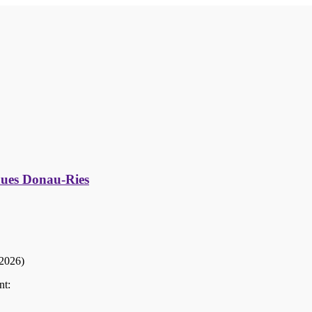
aues Donau-Ries
.2026)
nt: