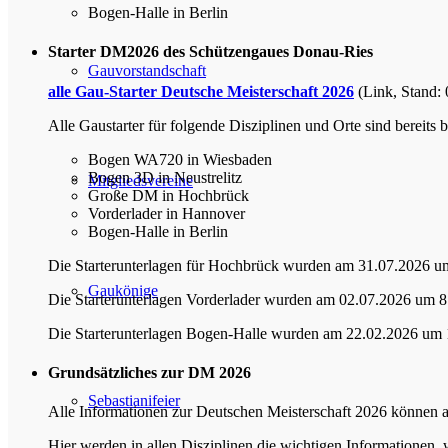
Bogen-Halle in Berlin
Starter DM2026 des Schützengaues Donau-Ries
Gauvorstandschaft
alle Gau-Starter Deutsche Meisterschaft 2026
(Link, Stand:
Alle Gaustarter für folgende Disziplinen und Orte sind bereits 
Bogen WA720 in Wiesbaden
Bogen 3D in Neustrelitz
Mitgliedsvereine
Große DM in Hochbrück
Vorderlader in Hannover
Bogen-Halle in Berlin
Die Starterunterlagen für Hochbrück wurden am 31.07.2026 um
Gaukönige
Die Starterunterlagen Vorderlader wurden am 02.07.2026 um 8
Die Starterunterlagen Bogen-Halle wurden am 22.02.2026 um 1
Grundsätzliches zur DM 2026
Sebastianifeier
Alle Informationen zur Deutschen Meisterschaft 2026 können
Hier werden in allen Disziplinen die wichtigen Informationen, w