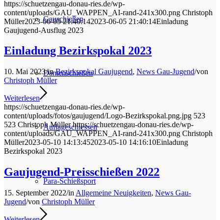
https://schuetzengau-donau-ries.de/wp-
content/uploads/GAU_WAPPEN_AI-rand-241x300.png
Christoph
Gauschießen
Müller
2023-06-05 21:40:14
2023-06-05 21:40:14
Einladung
Gaujugend-Ausflug 2023
Einladung Bezirkspokal 2023
10. Mai 2023
/
in
Bezirkspokal Gaujugend
,
News Gau-Jugend
/
von
Damenschießen
Christoph Müller
Weiterlesen
https://schuetzengau-donau-ries.de/wp-
content/uploads/fotos/gaujugend/Logo-Bezirkspokal.png.jpg
523
523
Christoph Müller
https://schuetzengau-donau-ries.de/wp-
Auflageschiessen
content/uploads/GAU_WAPPEN_AI-rand-241x300.png
Christoph
Müller
2023-05-10 14:13:45
2023-05-10 14:16:10
Einladung
Bezirkspokal 2023
Gaujugend-Preisschießen 2022
Para-Schießsport
15. September 2022
/
in
Allgemeine Neuigkeiten
,
News Gau-
Jugend
/
von
Christoph Müller
Weiterlesen