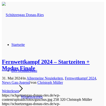
Startseite
Fernwettkampf 2024 – Startzeiten +
Modus Finale
Der Schützengau
31. Mai 2024
/
in
Allgemeine Neuigkeiten
,
Fernwettkampf 2024
,
News Gau-Jugend
/
von
Christoph Müller
Weiterlesen
https://schuetzengau-donau-ries.de/wp-
Wissenswertes
content/uploads/fotos/guschus.jpg
258
320
Christoph Müller
https://schuetzengau-donau-ries.de/wp-