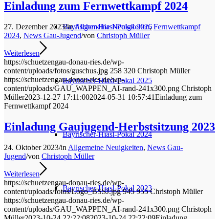
Einladung zum Fernwettkampf 2024
Bayrischer-Hiasl-Pokal 2026
27. Dezember 2023
/
in
Allgemeine Neuigkeiten
,
Fernwettkampf
2024
,
News Gau-Jugend
/
von
Christoph Müller
Weiterlesen
https://schuetzengau-donau-ries.de/wp-
content/uploads/fotos/guschus.jpg
258
320
Christoph Müller
https://schuetzengau-donau-ries.de/wp-
Bayrischer-Hiasl-Pokal 2025
content/uploads/GAU_WAPPEN_AI-rand-241x300.png
Christoph
Müller
2023-12-27 17:11:00
2024-05-31 10:57:41
Einladung zum
Fernwettkampf 2024
Einladung Gaujugend-Herbstsitzung 2023
Bayrischer-Hiasl-Pokal 2024
24. Oktober 2023
/
in
Allgemeine Neuigkeiten
,
News Gau-
Jugend
/
von
Christoph Müller
Weiterlesen
https://schuetzengau-donau-ries.de/wp-
Bayrischer-Hiasl-Pokal 2023
content/uploads/fotos/Logo_BSSJ.jpg
945
955
Christoph Müller
https://schuetzengau-donau-ries.de/wp-
content/uploads/GAU_WAPPEN_AI-rand-241x300.png
Christoph
Müller
2023-10-24 22:22:08
2023-10-24 22:22:09
Einladung