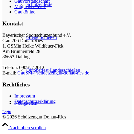
Gauvorstandschaft
Schützenfeste
Mitgliedsvereine
Gaukönige
Kontakt
Bayerischer Sportschützenbund e.V.
offene Schießen
Gau 706 Donau-Ries
1. GSMin Heike Wildfeuer-Fick
Am Brunnenfeld 28
86653 Daiting
Telefon: 09091 / 2012
Oktoberfest-Landesschießen
E-mail:
GauSM@schuetzengau-donau-ries.de
Rechtliches
Impressum
Datenschutzerklärung
Neuigkeiten
Login
© 2026 Schützengau Donau-Ries
Nach oben scrollen