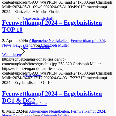
content/uploads/GAU_WAPPEN_AI-rand-241x300.png
Christoph
Müller
2024-05-31 09:49:00
2024-05-31 09:49:01
Fernwettkampf
2024 – Startzeiten + Modus Finale
Gauvorstandschaft
Fernwettkampf 2024 – Ergebnislisten
TOP 10
2. April 2024
/
in
Allgemeine Neuigkeiten
,
Fernwettkampf 2024
,
News Gau-Jugend
/
von
Christoph Müller
Mitgliedsvereine
Weiterlesen
https://schuetzengau-donau-ries.de/wp-
content/uploads/fotos/guschus.jpg
258
320
Christoph Müller
https://schuetzengau-donau-ries.de/wp-
content/uploads/GAU_WAPPEN_AI-rand-241x300.png
Christoph
Gaukönige
Müller
2024-04-02 17:17:00
2024-04-03 17:23:31
Fernwettkampf
2024 – Ergebnislisten TOP 10
Fernwettkampf 2024 – Ergebnislisten
DG1 & DG2
Sebastianifeier
8. März 2024
/
in
Allgemeine Neuigkeiten
,
Fernwettkampf 2024
,
News Gau-Jugend
/
von
Christoph Müller