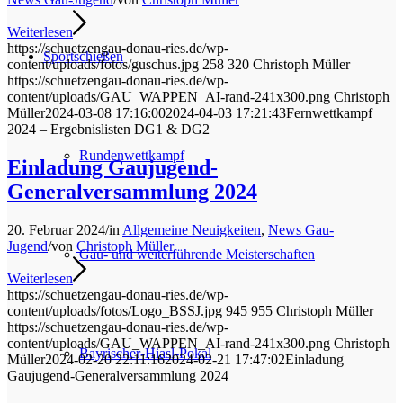
Weiterlesen
https://schuetzengau-donau-ries.de/wp-
Sportschießen
content/uploads/fotos/guschus.jpg
258
320
Christoph Müller
https://schuetzengau-donau-ries.de/wp-
content/uploads/GAU_WAPPEN_AI-rand-241x300.png
Christoph
Müller
2024-03-08 17:16:00
2024-04-03 17:21:43
Fernwettkampf
2024 – Ergebnislisten DG1 & DG2
Rundenwettkampf
Einladung Gaujugend-
Generalversammlung 2024
20. Februar 2024
/
in
Allgemeine Neuigkeiten
,
News Gau-
Jugend
/
von
Christoph Müller
Gau- und weiterführende Meisterschaften
Weiterlesen
https://schuetzengau-donau-ries.de/wp-
content/uploads/fotos/Logo_BSSJ.jpg
945
955
Christoph Müller
https://schuetzengau-donau-ries.de/wp-
content/uploads/GAU_WAPPEN_AI-rand-241x300.png
Christoph
Bayrischer-Hiasl-Pokal
Müller
2024-02-20 22:11:16
2024-02-21 17:47:02
Einladung
Gaujugend-Generalversammlung 2024