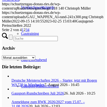
https://schuetzengau-donau-ries.de/wp-
Vergleichswettkämpfe
content/uploads/fotos/guschu.gif
218
140
Christoph Müller
https://schuetzengau-donau-ries.de/wp-
content/uploads/GAU_WAPPEN_AI-rand-241x300.png
Christoph
Müller
2022-09-15 14:10:55
2023-02-25 15:03:40
Gaujugend-
Preisschießen 2022
Seite 2 von 4
1
2
3
4
Gautraining
Archiv
Archiv
Gau-Ehrenabend
Die letzten Beiträge:
Deutsche Meisterschaften 2026 – Starter, jetzt mit Bogen
WA720 in Wiesbaden
7. August 2026 - 16:45
Gausport-Rundschreiben
Gausport-Rundschreiben Juli 2026
26. Juli 2026 - 10:25
Anmeldung zum RWK 2026/2027 vom 15.07. –
31.08.2026
20. Juli 2026 - 12:03