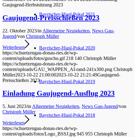
Gaujugend-Herbstsitzung 2023
Bayrischer-Hiasl-Pokal 2021
Gaujugend-Preisschießen 2023
22. Oktober 2023
/
in
Allgemeine Neuigkeiten
,
News Gau-
Jugend
/
von
Christoph Müller
Weiterlesen
Bayrischer-Hiasl-Pokal 2020
https://schuetzengau-donau-ries.de/wp-
content/uploads/fotos/guschu.gif
218
140
Christoph Müller
https://schuetzengau-donau-ries.de/wp-
content/uploads/GAU_WAPPEN_AI-rand-241x300.png
Christoph
Müller
2023-10-22 21:00:00
2023-10-22 21:21:49
Gaujugend-
Preisschießen 2023
Bayrischer-Hiasl-Pokal 2019
Einladung Gaujugend-Ausflug 2023
5. Juni 2023
/
in
Allgemeine Neuigkeiten
,
News Gau-Jugend
/
von
Christoph Müller
Bayrischer-Hiasl-Pokal 2018
Weiterlesen
https://schuetzengau-donau-ries.de/wp-
content/uploads/fotos/Logo_BSSJ.jpg
945
955
Christoph Müller