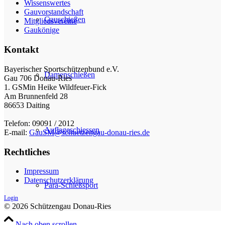
Wissenswertes
Gauvorstandschaft
Gauschießen
Mitgliedsvereine
Gaukönige
Kontakt
Bayerischer Sportschützenbund e.V.
Damenschießen
Gau 706 Donau-Ries
1. GSMin Heike Wildfeuer-Fick
Am Brunnenfeld 28
86653 Daiting
Telefon: 09091 / 2012
Auflageschiessen
E-mail:
GauSM@schuetzengau-donau-ries.de
Rechtliches
Impressum
Datenschutzerklärung
Para-Schießsport
Login
© 2026 Schützengau Donau-Ries
Nach oben scrollen