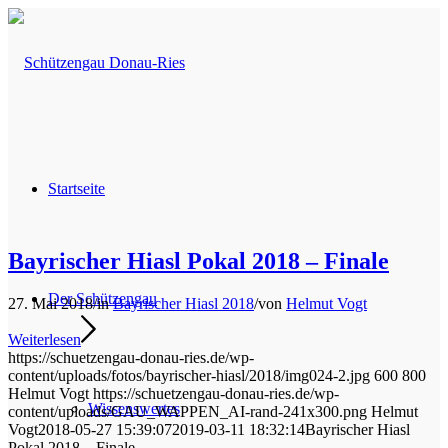
Startseite
Bayrischer Hiasl Pokal 2018 – Finale
Der Schützengau
27. Mai 2018
/
in
Bayrischer Hiasl 2018
/
von
Helmut Vogt
Weiterlesen
https://schuetzengau-donau-ries.de/wp-
content/uploads/fotos/bayrischer-hiasl/2018/img024-2.jpg
600
800
Helmut Vogt
https://schuetzengau-donau-ries.de/wp-
Wissenswertes
content/uploads/GAU_WAPPEN_AI-rand-241x300.png
Helmut
Vogt
2018-05-27 15:39:07
2019-03-11 18:32:14
Bayrischer Hiasl
Pokal 2018 – Finale