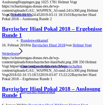
AuslosungHoppingen.jpg
1025
1781
Helmut Vogt
https://schuetzengau-donau-ries.de/wp-
content/uploads/GAU_WAPPEN_AI-rand-241x300.png
Helmut
Sportschießen
Vogt
2018-03-03 15:24:45
2019-03-11 18:33:01
Bayrischer Hiasl
Pokal 2018 – Auslosung Runde 2
Bayrischer Hiasl Pokal 2018 – Ergebnisse
Runde 1
Rundenwettkampf
16. Februar 2018
/
in
Bayrischer Hiasl 2018
/
von
Helmut Vogt
Weiterlesen
https://schuetzengau-donau-ries.de/wp-
content/uploads/fotos/bayrischer-hiasl/bahi.png
208
350
Helmut
Gau- und weiterführende Meisterschaften
Vogt
https://schuetzengau-donau-ries.de/wp-
content/uploads/GAU_WAPPEN_AI-rand-241x300.png
Helmut
Vogt
2018-02-16 15:18:53
2019-03-07 15:22:22
Bayrischer Hiasl
Pokal 2018 – Ergebnisse Runde 1
Bayrischer Hiasl Pokal 2018 – Auslosung
Bayrischer-Hiasl-Pokal
Runde 1