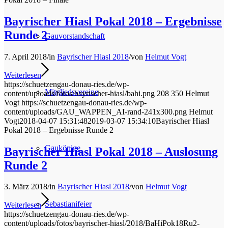
Bayrischer Hiasl Pokal 2018 – Ergebnisse
Runde 2
Gauvorstandschaft
7. April 2018
/
in
Bayrischer Hiasl 2018
/
von
Helmut Vogt
Weiterlesen
https://schuetzengau-donau-ries.de/wp-
Mitgliedsvereine
content/uploads/fotos/bayrischer-hiasl/bahi.png
208
350
Helmut
Vogt
https://schuetzengau-donau-ries.de/wp-
content/uploads/GAU_WAPPEN_AI-rand-241x300.png
Helmut
Vogt
2018-04-07 15:31:48
2019-03-07 15:34:10
Bayrischer Hiasl
Pokal 2018 – Ergebnisse Runde 2
Gaukönige
Bayrischer Hiasl Pokal 2018 – Auslosung
Runde 2
3. März 2018
/
in
Bayrischer Hiasl 2018
/
von
Helmut Vogt
Sebastianifeier
Weiterlesen
https://schuetzengau-donau-ries.de/wp-
content/uploads/fotos/bayrischer-hiasl/2018/BaHiPok18Ru2-