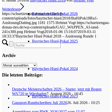
6. Januar 2018
/
in
Bayrischer Hiasl 2018
/
von
Helmut Vogt
Weiterlesen
Bayrischer-Hiasl-Pokal 2026
https://schuetzengau-donau-ries.de/wp-
content/uploads/fotos/bayrischer-hiasl/2018/BaHiPok18Ru1-
AuslosungDaiting.jpg
1181
1575
Helmut Vogt
https://schuetzengau-
donau-ries.de/wp-content/uploads/GAU_WAPPEN_AI-rand-
241x300.png
Helmut Vogt
2018-01-06 15:16:07
2019-03-11
18:33:37
Bayrischer Hiasl Pokal 2018 – Auslosung Runde 1
Bayrischer-Hiasl-Pokal 2025
Archiv
Archiv
Bayrischer-Hiasl-Pokal 2024
Die letzten Beiträge:
Deutsche Meisterschaften 2026 – Starter, jetzt mit Bogen
WA720 in Wiesbaden
7. August 2026 - 16:45
Bayrischer-Hiasl-Pokal 2023
Gausport-Rundschreiben Juli 2026
26. Juli 2026 - 10:25
Anmeldung zum RWK 2026/2027 vom 15.07. –