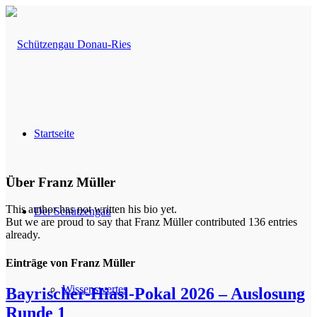
Startseite
Über
Franz Müller
This author has not written his bio yet.
Der Schützengau
But we are proud to say that
Franz Müller
contributed 136 entries
already.
Einträge von Franz Müller
Wissenswertes
Bayrischer-Hiasl-Pokal 2026 – Auslosung
Runde 1