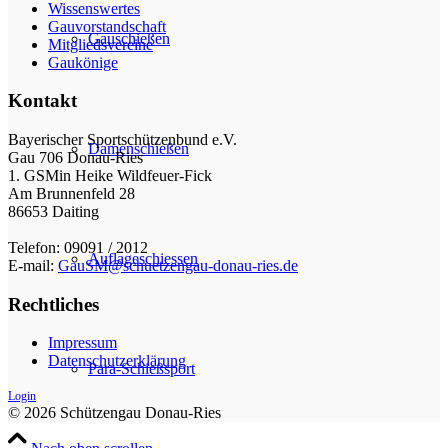
Wissenswertes
Gauvorstandschaft
Gauschießen
Mitgliedsvereine
Gaukönige
Kontakt
Bayerischer Sportschützenbund e.V.
Damenschießen
Gau 706 Donau-Ries
1. GSMin Heike Wildfeuer-Fick
Am Brunnenfeld 28
86653 Daiting
Telefon: 09091 / 2012
Auflageschiessen
E-mail:
GauSM@schuetzengau-donau-ries.de
Rechtliches
Impressum
Datenschutzerklärung
Para-Schießsport
Login
© 2026 Schützengau Donau-Ries