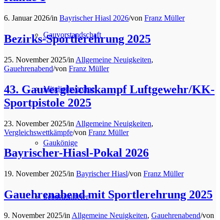
6. Januar 2026
/
in
Bayrischer Hiasl 2026
/
von
Franz Müller
Gauvorstandschaft
Bezirks-Sportlerehrung 2025
25. November 2025
/
in
Allgemeine Neuigkeiten
,
Gauehrenabend
/
von
Franz Müller
43. Gauvergleichskampf Luftgewehr/KK-
Mitgliedsvereine
Sportpistole 2025
23. November 2025
/
in
Allgemeine Neuigkeiten
,
Vergleichswettkämpfe
/
von
Franz Müller
Gaukönige
Bayrischer-Hiasl-Pokal 2026
19. November 2025
/
in
Bayrischer Hiasl
/
von
Franz Müller
Gauehrenabend mit Sportlerehrung 2025
Sebastianifeier
9. November 2025
/
in
Allgemeine Neuigkeiten
,
Gauehrenabend
/
von