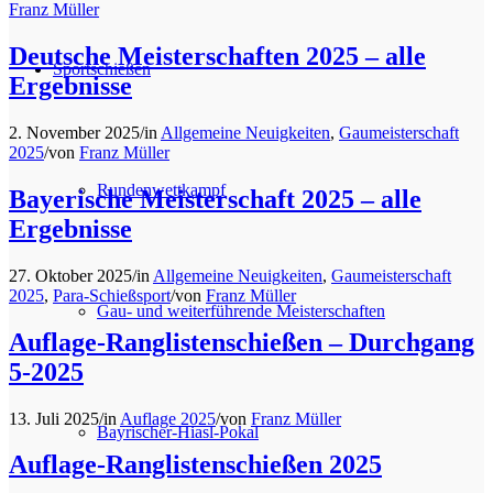
Franz Müller
Deutsche Meisterschaften 2025 – alle
Sportschießen
Ergebnisse
2. November 2025
/
in
Allgemeine Neuigkeiten
,
Gaumeisterschaft
2025
/
von
Franz Müller
Rundenwettkampf
Bayerische Meisterschaft 2025 – alle
Ergebnisse
27. Oktober 2025
/
in
Allgemeine Neuigkeiten
,
Gaumeisterschaft
2025
,
Para-Schießsport
/
von
Franz Müller
Gau- und weiterführende Meisterschaften
Auflage-Ranglistenschießen – Durchgang
5-2025
13. Juli 2025
/
in
Auflage 2025
/
von
Franz Müller
Bayrischer-Hiasl-Pokal
Auflage-Ranglistenschießen 2025