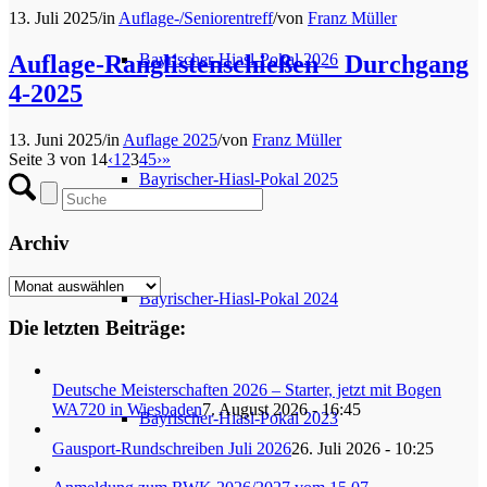
13. Juli 2025
/
in
Auflage-/Seniorentreff
/
von
Franz Müller
Bayrischer-Hiasl-Pokal 2026
Auflage-Ranglistenschießen – Durchgang
4-2025
13. Juni 2025
/
in
Auflage 2025
/
von
Franz Müller
Seite 3 von 14
‹
1
2
3
4
5
›
»
Bayrischer-Hiasl-Pokal 2025
Archiv
Archiv
Bayrischer-Hiasl-Pokal 2024
Die letzten Beiträge:
Deutsche Meisterschaften 2026 – Starter, jetzt mit Bogen
WA720 in Wiesbaden
7. August 2026 - 16:45
Bayrischer-Hiasl-Pokal 2023
Gausport-Rundschreiben Juli 2026
26. Juli 2026 - 10:25