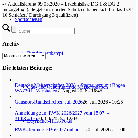
-> Aktualisierung 09.03.2020 – Ergebnisliste DG 1 & DG 2
hinzugefügt (alle gelb markierten Schützen haben sich für das TOP
10 Schießen/ Durchgang 3 qualifiziert)
Sportschießen
Archiv
Rundenwettkampf
Archiv
Die letzten Beiträge:
Deutsche Meisterschaften 2026 – Starter, jetzt mit Bogen
Gau- und weiterführende Meisterschaften
WA720 in Wiesbaden
7. August 2026 - 16:45
Gausport-Rundschreiben Juli 2026
26. Juli 2026 - 10:25
Anmeldung zum RWK 2026/2027 vom 15.07. –
31.08.2026
20. Juli 2026 - 12:03
Bayrischer-Hiasl-Pokal
RWK-Termine 2026/2027 online …
20. Juli 2026 - 11:00