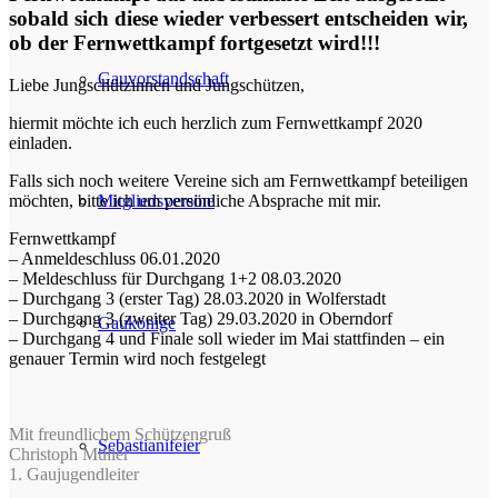
sobald sich diese wieder verbessert entscheiden wir,
ob der Fernwettkampf fortgesetzt wird!!!
Gauvorstandschaft
Liebe Jungschützinnen und Jungschützen,
hiermit möchte ich euch herzlich zum Fernwettkampf 2020
einladen.
Falls sich noch weitere Vereine sich am Fernwettkampf beteiligen
Mitgliedsvereine
möchten, bitte ich um persönliche Absprache mit mir.
Fernwettkampf
– Anmeldeschluss 06.01.2020
– Meldeschluss für Durchgang 1+2 08.03.2020
– Durchgang 3 (erster Tag) 28.03.2020 in Wolferstadt
– Durchgang 3 (zweiter Tag) 29.03.2020 in Oberndorf
Gaukönige
– Durchgang 4 und Finale soll wieder im Mai stattfinden – ein
genauer Termin wird noch festgelegt
Mit freundlichem Schützengruß
Sebastianifeier
Christoph Müller
1. Gaujugendleiter