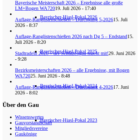
Bayerische Meisterschaft 2026 – Ergebnisse alle große
LM+Bogen WA720
19. Juli 2026 - 17:40
Bayrischer-Hiasl-Pokal 2026
Auflage-Ranglistenschießen – Durchgang 5-2026
15. Juli
2026 - 8:37
Auflage-Ranglistenschießen 2026 nach Dg 5 – Endstand
15.
Juli 2026 - 8:20
Bayrischer-Hiasl-Pokal 2025
Stadtradeln 2026 – der Schützengau macht mit!
29. Juni 2026
- 9:28
Bezirksmeisterschaften 2026 – alle Ergebnisse, mit Bogen
WA720
25. Juni 2026 - 8:48
Bayrischer-Hiasl-Pokal 2024
Auflage-Ranglistenschießen – Durchgang 4-2026
17. Juni
2026 - 8:02
Über den Gau
Wissenswertes
Bayrischer-Hiasl-Pokal 2023
Gauvorstandschaft
Mitgliedsvereine
Gaukönige