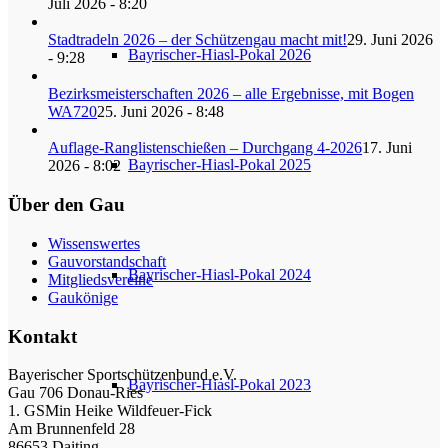
Juli 2026 - 8:20
Stadtradeln 2026 – der Schützengau macht mit!
29. Juni 2026
Bayrischer-Hiasl-Pokal 2026
- 9:28
Bezirksmeisterschaften 2026 – alle Ergebnisse, mit Bogen
WA720
25. Juni 2026 - 8:48
Auflage-Ranglistenschießen – Durchgang 4-2026
17. Juni
Bayrischer-Hiasl-Pokal 2025
2026 - 8:02
Über den Gau
Wissenswertes
Gauvorstandschaft
Bayrischer-Hiasl-Pokal 2024
Mitgliedsvereine
Gaukönige
Kontakt
Bayerischer Sportschützenbund e.V.
Bayrischer-Hiasl-Pokal 2023
Gau 706 Donau-Ries
1. GSMin Heike Wildfeuer-Fick
Am Brunnenfeld 28
86653 Daiting