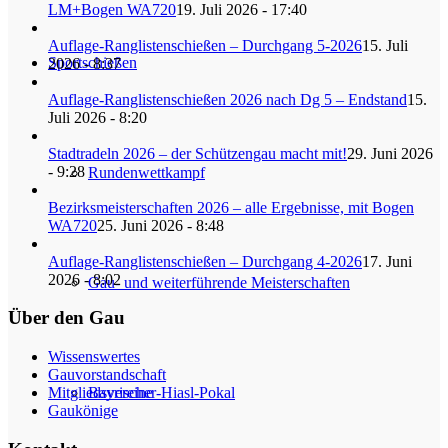
LM+Bogen WA720
19. Juli 2026 - 17:40
Auflage-Ranglistenschießen – Durchgang 5-2026
15. Juli
Sportschießen
2026 - 8:37
Auflage-Ranglistenschießen 2026 nach Dg 5 – Endstand
15.
Juli 2026 - 8:20
Stadtradeln 2026 – der Schützengau macht mit!
29. Juni 2026
- 9:28
Rundenwettkampf
Bezirksmeisterschaften 2026 – alle Ergebnisse, mit Bogen
WA720
25. Juni 2026 - 8:48
Auflage-Ranglistenschießen – Durchgang 4-2026
17. Juni
2026 - 8:02
Gau- und weiterführende Meisterschaften
Über den Gau
Wissenswertes
Gauvorstandschaft
Bayrischer-Hiasl-Pokal
Mitgliedsvereine
Gaukönige