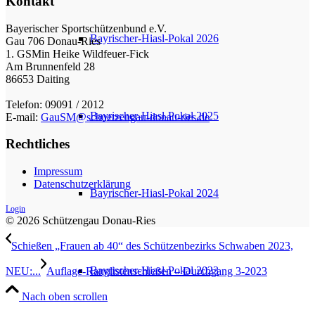
Kontakt
Bayerischer Sportschützenbund e.V.
Bayrischer-Hiasl-Pokal 2026
Gau 706 Donau-Ries
1. GSMin Heike Wildfeuer-Fick
Am Brunnenfeld 28
86653 Daiting
Telefon: 09091 / 2012
Bayrischer-Hiasl-Pokal 2025
E-mail:
GauSM@schuetzengau-donau-ries.de
Rechtliches
Impressum
Datenschutzerklärung
Bayrischer-Hiasl-Pokal 2024
Login
© 2026 Schützengau Donau-Ries
Schießen „Frauen ab 40“ des Schützenbezirks Schwaben 2023,
Bayrischer-Hiasl-Pokal 2023
NEU:...
Auflage-Ranglistenschießen – Durchgang 3-2023
Nach oben scrollen