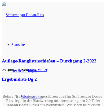
Startseite
Auflage-Ranglistenschießen – Durchgang 2-2023
28. Juni 2023
von
Franz Müller
Der Schützengau
Ergebnisliste Dg 2
Beim 2. Treffen der Auflageschützen 2023 im Schützengau Donau-
Wissenswertes
Ries siegte in der Blattlwertung m
it einem sehr guten 2,0 Teiler
Johann Baars
(links) aus Wörnitzstein. Wie schon beim ersten