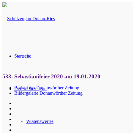
Startseite
533. Sebastianifeier 2020 am 19.01.2020
Bericht der Donauwörther Zeitung
Der Schützengau
Bildergalerie Donauwörther Zeitung
Wissenswertes