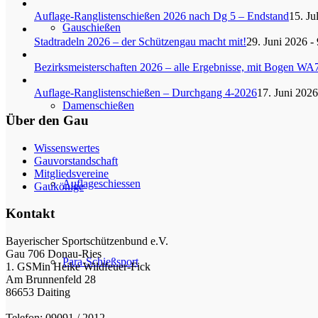
Auflage-Ranglistenschießen 2026 nach Dg 5 – Endstand
15. Ju
Gauschießen
Stadtradeln 2026 – der Schützengau macht mit!
29. Juni 2026 -
Bezirksmeisterschaften 2026 – alle Ergebnisse, mit Bogen WA
Auflage-Ranglistenschießen – Durchgang 4-2026
17. Juni 2026
Damenschießen
Über den Gau
Wissenswertes
Gauvorstandschaft
Mitgliedsvereine
Auflageschiessen
Gaukönige
Kontakt
Bayerischer Sportschützenbund e.V.
Gau 706 Donau-Ries
Para-Schießsport
1. GSMin Heike Wildfeuer-Fick
Am Brunnenfeld 28
86653 Daiting
Telefon: 09091 / 2012