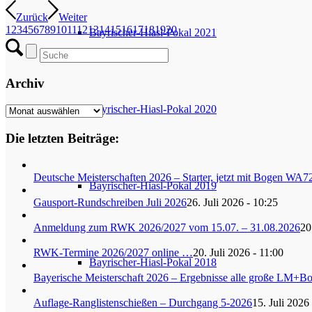
Zurück
Weiter
1
2
3
4
5
6
7
8
9
10
11
12
13
14
15
16
17
18
19
20
Bayrischer-Hiasl-Pokal 2021
Archiv
Bayrischer-Hiasl-Pokal 2020
Archiv
Die letzten Beiträge:
Deutsche Meisterschaften 2026 – Starter, jetzt mit Bogen WA7
Bayrischer-Hiasl-Pokal 2019
Gausport-Rundschreiben Juli 2026
26. Juli 2026 - 10:25
Anmeldung zum RWK 2026/2027 vom 15.07. – 31.08.2026
20
RWK-Termine 2026/2027 online …
20. Juli 2026 - 11:00
Bayrischer-Hiasl-Pokal 2018
Bayerische Meisterschaft 2026 – Ergebnisse alle große LM+
Auflage-Ranglistenschießen – Durchgang 5-2026
15. Juli 2026